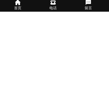
首页
电话
留言
关于我们
昆山绿能铝业有限公司专业从事铝板，进口铝板等铝制品材料的加
工与销售的铝板厂家。昆山绿能铝业有限公司系台湾永全懋股份有
限公司在大陆地区投资创立的专业从事中高档铝合金材料销售的附
属企业。绿能铝业以经销台湾永全懋现金工艺制造高精度铝合金板
材为主，兼营世界各国优质铝合金材料，涵盖1、2、5、6、7各系列
主要合金材料。
了解更多