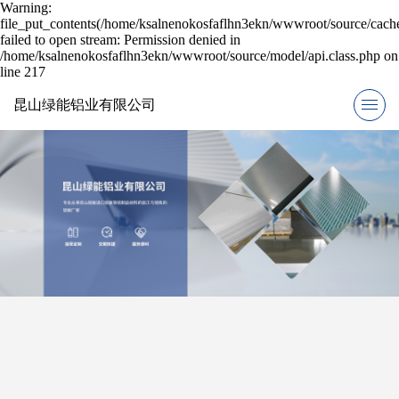
Warning:
file_put_contents(/home/ksalnenokosfaflhn3ekn/wwwroot/source/cache
failed to open stream: Permission denied in
/home/ksalnenokosfaflhn3ekn/wwwroot/source/model/api.class.php on
line 217
昆山绿能铝业有限公司