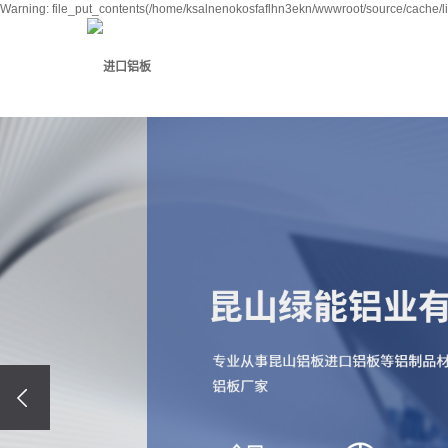
Warning: file_put_contents(/home/ksalnenokosfaflhn3ekn/wwwroot/source/cache/li