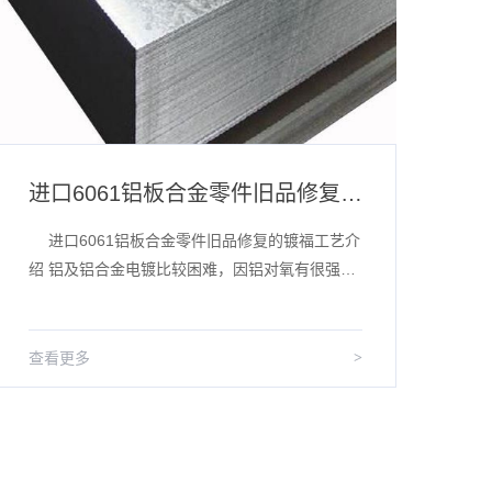
进口6061铝板合金零件旧品修复的镀福工艺介绍
花
进口6061铝板合金零件旧品修复的镀福工艺介
花
绍 铝及铝合金电镀比较困难，因铝对氧有很强的
生
亲和力，表面极易氧化;铝是两性金属，在酸、碱
产
中均不稳定;铝的电位很...
细
查看更多
>
查