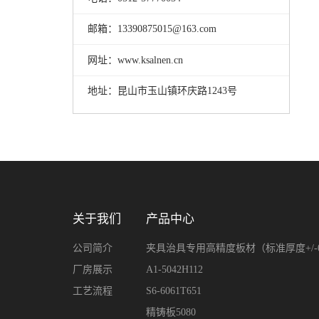
邮箱：13390875015@163.com
网址：www.ksalnen.cn
地址：昆山市玉山镇环庆路1243号
关于我们
产品中心
公司简介
夹具治具专用高精度板材（标准厚度+/-0.1
厂房展示
A1-5042H112
工艺流程
S6-6061T651
精铸板5080