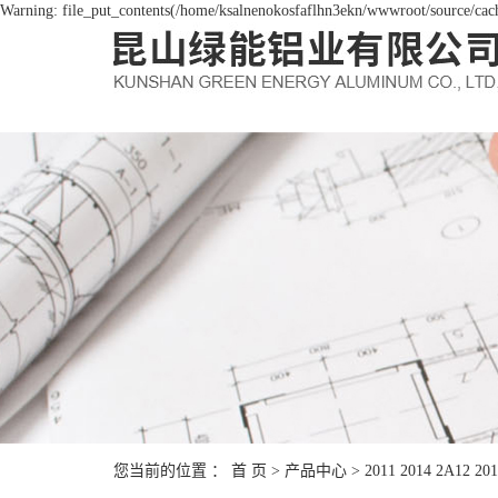
Warning: file_put_contents(/home/ksalnenokosfaflhn3ekn/wwwroot/source/cache
您当前的位置 ：
首 页
>
产品中心
>
2011 2014 2A12 20