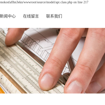
nenokosfaflhn3ekn/wwwroot/source/model/api.class.php on line 217
新闻中心
在线留言
联系我们