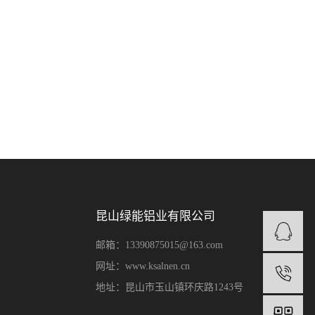
昆山绿能铝业有限公司
邮箱：13390875015@163.com
网址：www.ksalnen.cn
1
地址：昆山市玉山镇环庆路1243号