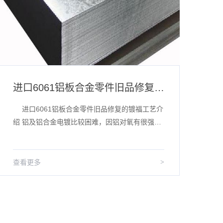
进口6061铝板合金零件旧品修复的镀福工艺介绍
花
进口6061铝板合金零件旧品修复的镀福工艺介
花
绍 铝及铝合金电镀比较困难，因铝对氧有很强的
生
亲和力，表面极易氧化;铝是两性金属，在酸、碱
产
中均不稳定;铝的电位很...
细
查看更多
>
查