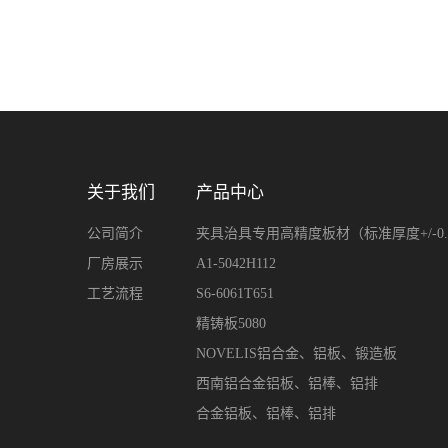
关于我们
产品中心
公司简介
夹具治具专用高精度板材（标准厚度+/-0.1
厂房展示
A1-5042H112
工艺流程
S6-6061T651
精铸板5080
NOVELIS铝合金、铝板、锻造板
西南铝合金铝板、铝棒、铝排
合金铝板、铝棒、铝排