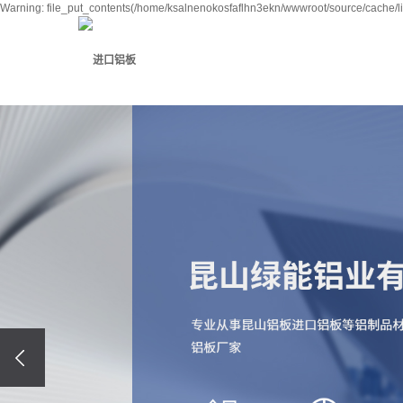
Warning: file_put_contents(/home/ksalnenokosfaflhn3ekn/wwwroot/source/cache/li