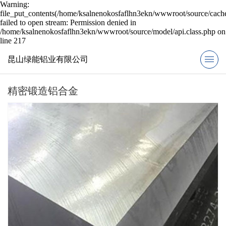
Warning:
file_put_contents(/home/ksalnenokosfaflhn3ekn/wwwroot/source/cache
failed to open stream: Permission denied in
/home/ksalnenokosfaflhn3ekn/wwwroot/source/model/api.class.php on
line 217
昆山绿能铝业有限公司
精密锻造铝合金