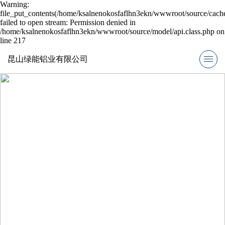
Warning:
file_put_contents(/home/ksalnenokosfaflhn3ekn/wwwroot/source/cache
failed to open stream: Permission denied in
/home/ksalnenokosfaflhn3ekn/wwwroot/source/model/api.class.php on
line 217
昆山绿能铝业有限公司