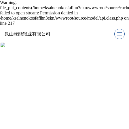
Warning:
file_put_contents(/home/ksalnenokosfaflhn3ekn/wwwroot/source/cache
failed to open stream: Permission denied in
/home/ksalnenokosfaflhn3ekn/wwwroot/source/model/api.class.php on
line 217
昆山绿能铝业有限公司